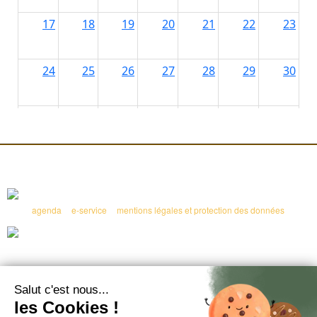
agenda
e-service
mentions légales et protection des données
mairie
Maire : Mme Jeanine Barbotin
Place de la mairie
14340 CAMBREMER
Tél. 02 31 63 03 36
cambremer@cambremer.fr
Permanences